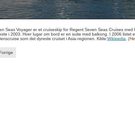
en Seas Voyager er et cruiseskip for Regent Seven Seas Cruises med ho
este i 2003. Hver lugar om bord er en suite med balkong. I 2006 listet 
enscruise som det dyreste cruiset i Asia-regionen.
Kilde:
Wikipedia
.
(He
rrige artikkel: Seven Seas Navigator
Forrige