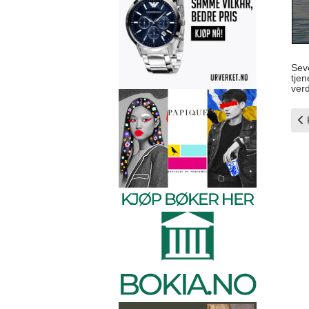
Sev
tjen
verd
Fo