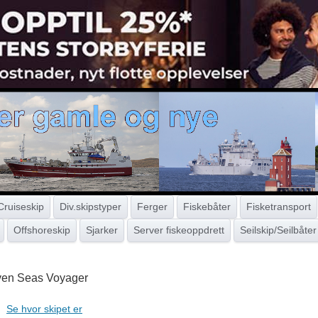
Cruiseskip
Div.skipstyper
Ferger
Fiskebåter
Fisketransport
Offshoreskip
Sjarker
Server fiskeoppdrett
Seilskip/Seilbåter
en Seas Voyager
Se hvor skipet er