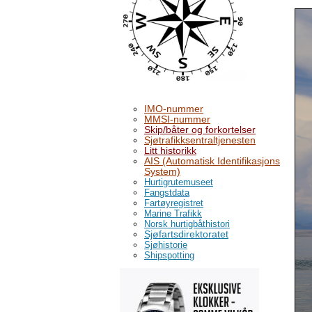
IMO-nummer
MMSI-nummer
Skip/båter og forkortelser
Sjøtrafikksentraltjenesten
Litt historikk
AIS (Automatisk Identifikasjons
System)
Hurtigrutemuseet
Fangstdata
Fartøyregistret
Marine Trafikk
Norsk hurtigbåthistori
Sjøfartsdirektoratet
Sjøhistorie
Shipspotting