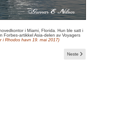
vedkontor i Miami, Florida. Hun ble satt i
en Forbes-artikkel Asia-delen av Voyagers
r i Rhodos havn 19. mai 2017)
Neste artikkel: Silver Endeavour
Neste