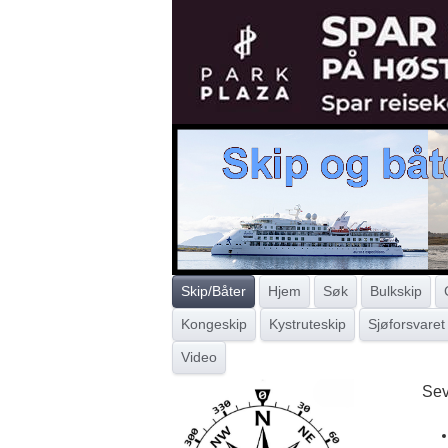
Skip/Båter
Hjem
Søk
Bulkskip
Kongeskip
Kystruteskip
Sjøforsvaret
Video
Sev