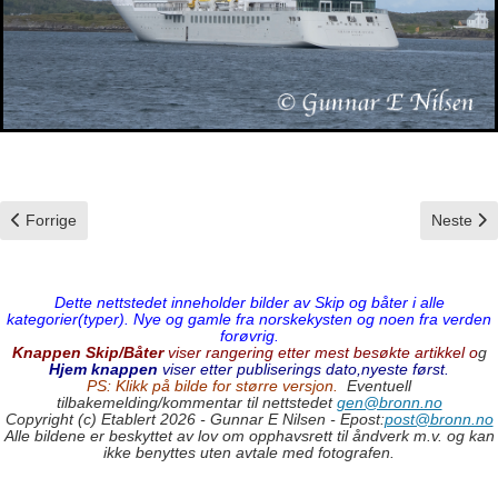
Forrige artikkel: Seven Seas Voyager
Neste art
Forrige
Neste
Dette nettstedet inneholder bilder av Skip og båter i alle
kategorier(typer). Nye og gamle fra norskekysten og noen fra verden
forøvrig.
Knappen Skip/Båter
viser rangering etter mest besøkte artikkel o
g
Hjem knappen
viser etter publiserings dato,nyeste først.
PS: Klikk på bilde for større versjon.
Eventuell
tilbakemelding/kommentar til nettstedet
gen@bronn.no
Copyright (c) Etablert 2026 - Gunnar E Nilsen - Epost:
post@bronn.no
Alle bildene er beskyttet av lov om opphavsrett til åndverk m.v. og kan
ikke benyttes uten avtale med fotografen.