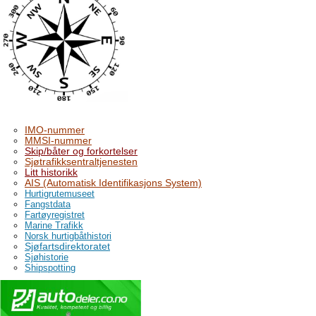
IMO-nummer
MMSI-nummer
Skip/båter og forkortelser
Sjøtrafikksentraltjenesten
Litt historikk
AIS (Automatisk Identifikasjons System)
Hurtigrutemuseet
Fangstdata
Fartøyregistret
Marine Trafikk
Norsk hurtigbåthistori
Sjøfartsdirektoratet
Sjøhistorie
Shipspotting