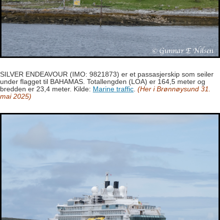
SILVER ENDEAVOUR (IMO: 9821873) er et passasjerskip som seiler
under flagget til BAHAMAS. Totallengden (LOA) er 164,5 meter og
bredden er 23,4 meter. Kilde:
Marine traffic
.
(Her i Brønnøysund 31.
mai 2025)