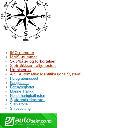
IMO-nummer
MMSI-nummer
Skip/båter og forkortelser
Sjøtrafikksentraltjenesten
Litt historikk
AIS (Automatisk Identifikasjons System)
Hurtigrutemuseet
Fangstdata
Fartøyregistret
Marine Trafikk
Norsk hurtigbåthistori
Sjøfartsdirektoratet
Sjøhistorie
Shipspotting