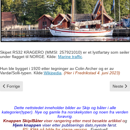
Skipet RS32 KRAGERO (MMSI: 257921010) er et lystfartøy som seiler
under flagget til NORGE. Kilde:
Marine traffic
.
Hun ble bygget i 1920 etter tegninger av Colin Archer og er av
Vardø/Solli-typen.
Kilde:
Wikipedia
.
(Her i Fredrikstad 4. juni 2023)
Forrige artikkel: Mårøy
Neste arti
Forrige
Neste
Dette nettstedet inneholder bilder av Skip og båter i alle
kategorier(typer). Nye og gamle fra norskekysten og noen fra verden
forøvrig.
Knappen Skip/Båter
viser rangering etter mest besøkte artikkel o
g
Hjem knappen
viser etter publiserings dato,nyeste først.
PS: Klikk på bilde for større versjon.
Eventuell