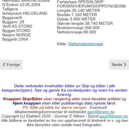
Hjemsted:SANDNESSJØE
Fartøytype:SPESIALSKIP:
N Endret 10.05.2004
FORSKN/VÆRVARS/OPPSYN/SEISM
Tidligere
Lengde:35.140 METER
fartøynavn:HELGELAND
Bredde:7.160 METER
Byggeverft
Dybde:3.800 METER
Byggenr.:28
Største lengde:38.740 METER
Verft:AS STORD
Bruttotonnasje:268.000
Bygget:STORD
Nettotonnasje:80.000
Nasjon:NORGE
Byggeår:1954
Kilde:
Sjøfartsdirektoratet
Forrige artikkel: Framstig
Neste art
Forrige
Neste
Dette nettstedet inneholder bilder av Skip og båter i alle
kategorier(typer). Nye og gamle fra norskekysten og noen fra verden
forøvrig.
Knappen Skip/Båter
viser rangering etter mest besøkte artikkel o
g
Hjem knappen
viser etter publiserings dato,nyeste først.
PS: Klikk på bilde for større versjon.
Eventuell
tilbakemelding/kommentar til nettstedet
gen@bronn.no
Copyright (c) Etablert 2026 - Gunnar E Nilsen - Epost:
post@bronn.no
Alle bildene er beskyttet av lov om opphavsrett til åndverk m.v. og kan
ikke benyttes uten avtale med fotografen.