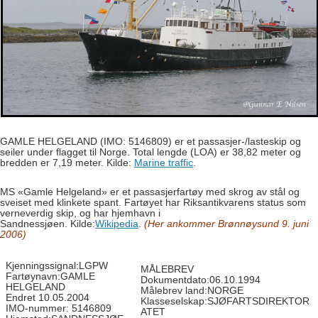
GAMLE HELGELAND (IMO: 5146809) er et passasjer-/lasteskip og
seiler under flagget til Norge. Total lengde (LOA) er 38,82 meter og
bredden er 7,19 meter. Kilde:
Marine traffic
.
MS «Gamle Helgeland» er et passasjerfartøy med skrog av stål og
sveiset med klinkete spant. Fartøyet har Riksantikvarens status som
verneverdig skip, og har hjemhavn i
Sandnessjøen.
Kilde:
Wikipedia
.
(Her ankommer Brønnøysund 9. juni
2006)
Kjenningssignal:LGPW
MÅLEBREV
Fartøynavn:GAMLE
Dokumentdato:06.10.1994
HELGELAND
Målebrev land:NORGE
Endret 10.05.2004
Klasseselskap:SJØFARTSDIREKTOR
IMO-nummer: 5146809
ATET