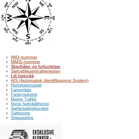
IMO-nummer
MMSI-nummer
Skip/båter og forkortelser
Sjøtrafikksentraltjenesten
Litt historikk
AIS (Automatisk Identifikasjons System)
Hurtigrutemuseet
Fangstdata
Fartøyregistret
Marine Trafikk
Norsk hurtigbåthistori
Sjøfartsdirektoratet
Sjøhistorie
Shipspotting