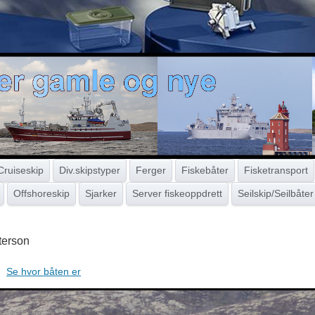
Cruiseskip
Div.skipstyper
Ferger
Fiskebåter
Fisketransport
Offshoreskip
Sjarker
Server fiskeoppdrett
Seilskip/Seilbåter
terson
Se hvor båten er