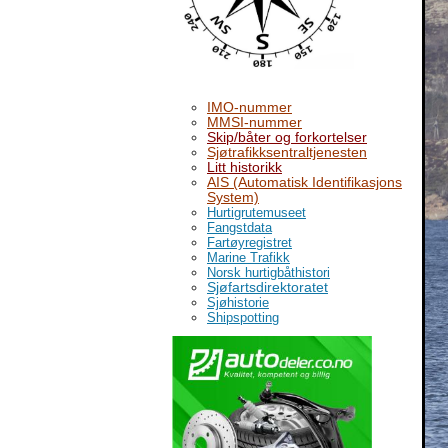
IMO-nummer
MMSI-nummer
Skip/båter og forkortelser
Sjøtrafikksentraltjenesten
Litt historikk
AIS (Automatisk Identifikasjons
System)
Hurtigrutemuseet
Fangstdata
Fartøyregistret
Marine Trafikk
Norsk hurtigbåthistori
Sjøfartsdirektoratet
Sjøhistorie
Shipspotting