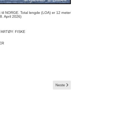
 til NORGE. Total lengde (LOA) er 12 meter
. April 2026)
FARTØY: FISKE
TER
Neste artikkel: Pløy
Neste