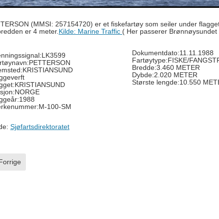
TERSON (MMSI: 257154720) er et fiskefartøy som seiler under flagget
bredden er 4 meter.
Kilde: Marine Traffic
( Her passerer Brønnøysundet 8
Dokumentdato:11.11.1988
enningssignal:LK3599
Fartøytype:FISKE/FANGST
rtøynavn:PETTERSON
Bredde:3.460 METER
emsted:KRISTIANSUND
Dybde:2.020 METER
ggeverft
Største lengde:10.550 ME
gget:KRISTIANSUND
sjon:NORGE
ggeår:1988
rkenummer:M-100-SM
lde:
Sjøfartsdirektoratet
rrige artikkel: Ole Kristian
Forrige