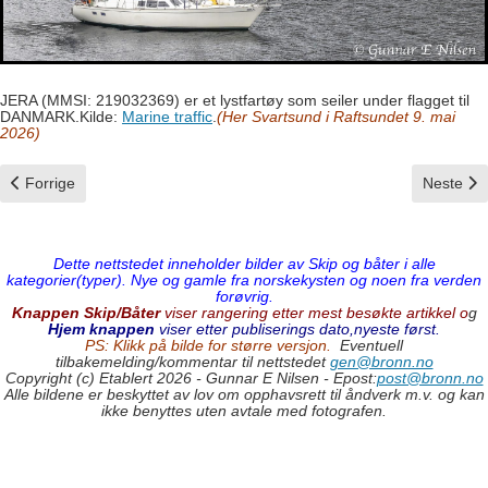
JERA (MMSI: 219032369) er et lystfartøy som seiler under flagget til
DANMARK.Kilde:
Marine traffic
.
(Her Svartsund i Raftsundet 9. mai
2026)
Forrige artikkel: Independence
Neste arti
Forrige
Neste
Dette nettstedet inneholder bilder av Skip og båter i alle
kategorier(typer). Nye og gamle fra norskekysten og noen fra verden
forøvrig.
Knappen Skip/Båter
viser rangering etter mest besøkte artikkel o
g
Hjem knappen
viser etter publiserings dato,nyeste først.
PS: Klikk på bilde for større versjon.
Eventuell
tilbakemelding/kommentar til nettstedet
gen@bronn.no
Copyright (c) Etablert 2026 - Gunnar E Nilsen - Epost:
post@bronn.no
Alle bildene er beskyttet av lov om opphavsrett til åndverk m.v. og kan
ikke benyttes uten avtale med fotografen.