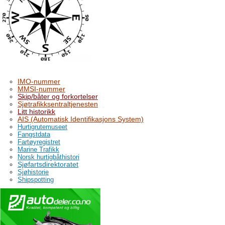
IMO-nummer
MMSI-nummer
Skip/båter og forkortelser
Sjøtrafikksentraltjenesten
Litt historikk
AIS (Automatisk Identifikasjons System)
Hurtigrutemuseet
Fangstdata
Fartøyregistret
Marine Trafikk
Norsk hurtigbåthistori
Sjøfartsdirektoratet
Sjøhistorie
Shipspotting