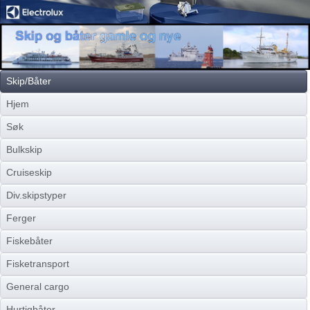
Skip/Båter
Hjem
Søk
Bulkskip
Cruiseskip
Div.skipstyper
Ferger
Fiskebåter
Fisketransport
General cargo
Hurtigbåter