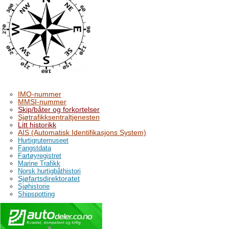
IMO-nummer
MMSI-nummer
Skip/båter og forkortelser
Sjøtrafikksentraltjenesten
Litt historikk
AIS (Automatisk Identifikasjons System)
Hurtigrutemuseet
Fangstdata
Fartøyregistret
Marine Trafikk
Norsk hurtigbåthistori
Sjøfartsdirektoratet
Sjøhistorie
Shipspotting