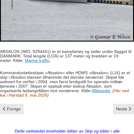
ABSALON (IMO: 9284441) er et kampfartøy og seiler under flagget til
DANMARK. Total lengde (LOA) er 137 meter og bredden er 19
meter.
Kilde:
Marine traffic
.
Kommandostøtteskipet «Absalon» eller HDMS «Absalon» (L16) er et
skip i Absalon-klassen tilhørende det danske søværnet. Skipet ble
avlevert fra verftet i 2004, men først ferdigstilt for operativ militær
tjeneste i 2007. Skipet er oppkalt etter biskop Absalon, som
organiserte leidangsflåten mot venderene.
Kilde:
Wikipedia
(Her ved
kai i Harstad 9. mai 2026)
Forrige artikkel: Harstad
Neste art
Forrige
Neste
Dette nettstedet inneholder bilder av Skip og båter i alle