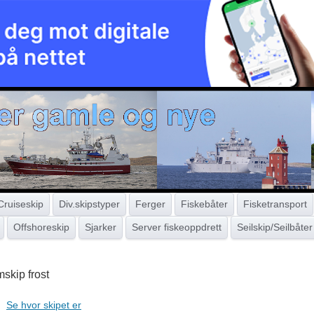
Cruiseskip
Div.skipstyper
Ferger
Fiskebåter
Fisketransport
Offshoreskip
Sjarker
Server fiskeoppdrett
Seilskip/Seilbåter
skip frost
Se hvor skipet er