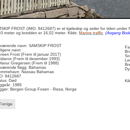
SKIP FROST (IMO: 8412687) er et kjøleskip og seiler for tiden under 
93 meter og bredden er 16,02 meter. Kilde:
Marine traffic
.
(Avgang Bodø
værende navn: SAMSKIP FROST
Fa
dligere navn:
Br
Green Frost (Frem til januar 2017)
So
Nidaros (Frem til desember 1993)
Le
Olavur Gregersen (Frem til 1988)
Br
værende flagg: Bahamas
Dy
emmehavn: Nassau Bahamas
O: 8412687
atus: Død
Ki
ggeår: 1985
gger: Bergen Group Fosen - Rissa, Norge
rrige artikkel: Rubin
Forrige