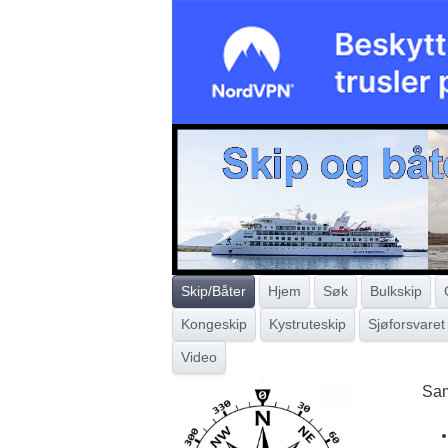
Skip/Båter
Hjem
Søk
Bulkskip
Kongeskip
Kystruteskip
Sjøforsvaret
Video
Sam