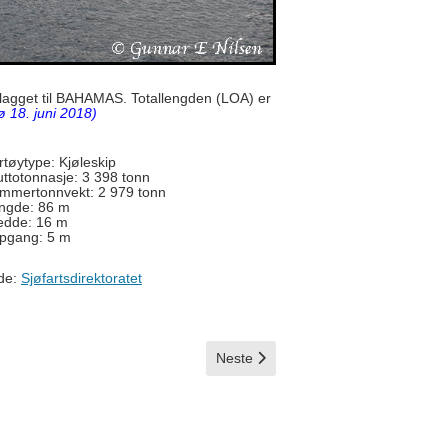
flagget til BAHAMAS. Totallengden (LOA) er
 18. juni 2018)
rtøytype: Kjøleskip
uttotonnasje: 3 398 tonn
mmertonnvekt: 2 979 tonn
ngde: 86 m
edde: 16 m
pgang: 5 m
lde:
Sjøfartsdirektoratet
Neste artikkel: Scan Trans
Neste