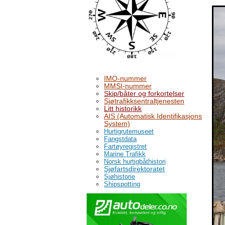
IMO-nummer
MMSI-nummer
Skip/båter og forkortelser
Sjøtrafikksentraltjenesten
Litt historikk
AIS (Automatisk Identifikasjons
System)
Hurtigrutemuseet
Fangstdata
Fartøyregistret
Marine Trafikk
Norsk hurtigbåthistori
Sjøfartsdirektoratet
Sjøhistorie
Shipspotting