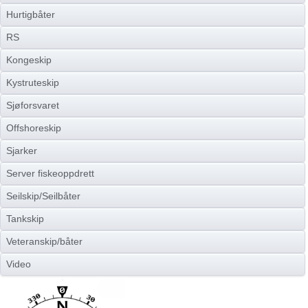
Hurtigbåter
RS
Kongeskip
Kystruteskip
Sjøforsvaret
Offshoreskip
Sjarker
Server fiskeoppdrett
Seilskip/Seilbåter
Tankskip
Veteranskip/båter
Video