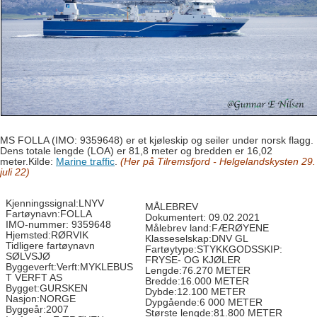
MS FOLLA (IMO: 9359648) er et kjøleskip og seiler under norsk flagg.
Dens totale lengde (LOA) er 81,8 meter og bredden er 16,02
meter.
Kilde:
Marine traffic
.
(Her på Tilremsfjord - Helgelandskysten 29.
juli 22)
Kjenningssignal:LNYV
MÅLEBREV
Fartøynavn:FOLLA
Dokumentert: 09.02.2021
IMO-nummer: 9359648
Målebrev land:FÆRØYENE
Hjemsted:RØRVIK
Klasseselskap:DNV GL
Tidligere fartøynavn
Fartøytype:STYKKGODSSKIP:
SØLVSJØ
FRYSE- OG KJØLER
Byggeverft:Verft:MYKLEBUS
Lengde:76.270 METER
T VERFT AS
Bredde:16.000 METER
Bygget:GURSKEN
Dybde:12.100 METER
Nasjon:NORGE
Dypgående:6 000 METER
Byggeår:2007
Største lengde:81.800 METER