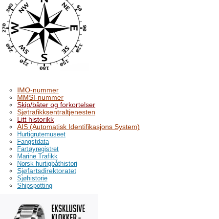
IMO-nummer
MMSI-nummer
Skip/båter og forkortelser
Sjøtrafikksentraltjenesten
Litt historikk
AIS (Automatisk Identifikasjons System)
Hurtigrutemuseet
Fangstdata
Fartøyregistret
Marine Trafikk
Norsk hurtigbåthistori
Sjøfartsdirektoratet
Sjøhistorie
Shipspotting