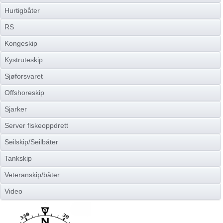
Hurtigbåter
RS
Kongeskip
Kystruteskip
Sjøforsvaret
Offshoreskip
Sjarker
Server fiskeoppdrett
Seilskip/Seilbåter
Tankskip
Veteranskip/båter
Video