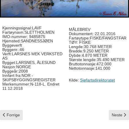
Kjenningssignal:LAVF
MÅLEBREV
Fartøynavn:SLETTHOLMEN
Dokumentert: 22.01.2016
IMO-nummer: 9485875
Fartøytype:FISKE/FANGSTFAR
Hjemsted:SANDNESSJØEN
TØY: FISKE
Byggeverft
Lengde:30.768 METER
Byggenr.:46
Bredde:9.250 METER
Verft:LARSNES MEK VERKSTED
Dybde:4.870 METER
AS
Største lengde:35.490 METER
Bygget:LARSNES, ÅLESUND
Bruttotonnasje:472.000
Nasjon:NORGE
Nettotonnasje:141.000
Byggeår:2008
Innført fra:NOR -
SKIPSBYGGINGSREGISTER
Kilde:
Sjøfartsdirektoratet
Merkenummer:N-118-L. Endret
11.12.2018
Forrige artikkel: Skulebas
Neste art
Forrige
Neste