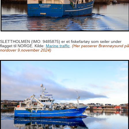
SLETTHOLMEN (IMO: 9485875) er et fiskefartøy som seiler under
flagget til NORGE. Kilde:
Marine traffic
.
(Her passerer Brønnøysund på
nordover 9.november 2024)