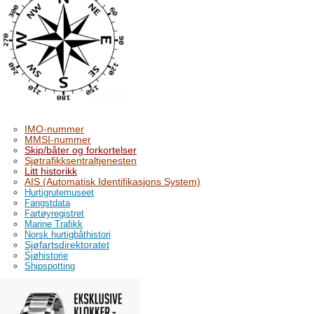
IMO-nummer
MMSI-nummer
Skip/båter og forkortelser
Sjøtrafikksentraltjenesten
Litt historikk
AIS (Automatisk Identifikasjons System)
Hurtigrutemuseet
Fangstdata
Fartøyregistret
Marine Trafikk
Norsk hurtigbåthistori
Sjøfartsdirektoratet
Sjøhistorie
Shipspotting