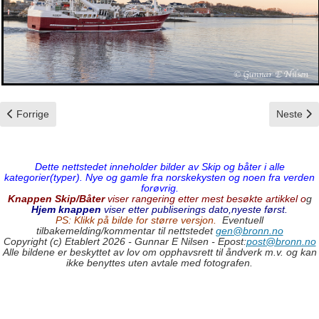
Forrige artikkel: Sjarmør
Neste art
Forrige
Neste
Dette nettstedet inneholder bilder av Skip og båter i alle
kategorier(typer). Nye og gamle fra norskekysten og noen fra verden
forøvrig.
Knappen Skip/Båter
viser rangering etter mest besøkte artikkel o
g
Hjem knappen
viser etter publiserings dato,nyeste først.
PS: Klikk på bilde for større versjon.
Eventuell
tilbakemelding/kommentar til nettstedet
gen@bronn.no
Copyright (c) Etablert 2026 - Gunnar E Nilsen - Epost:
post@bronn.no
Alle bildene er beskyttet av lov om opphavsrett til åndverk m.v. og kan
ikke benyttes uten avtale med fotografen.