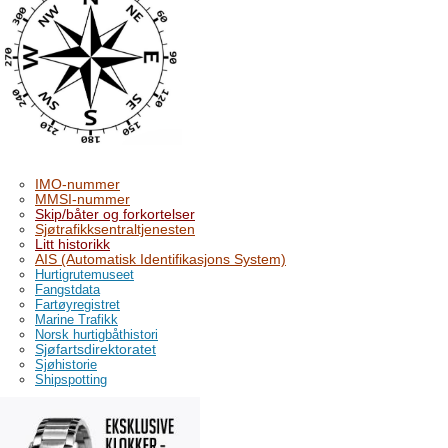
IMO-nummer
MMSI-nummer
Skip/båter og forkortelser
Sjøtrafikksentraltjenesten
Litt historikk
AIS (Automatisk Identifikasjons System)
Hurtigrutemuseet
Fangstdata
Fartøyregistret
Marine Trafikk
Norsk hurtigbåthistori
Sjøfartsdirektoratet
Sjøhistorie
Shipspotting