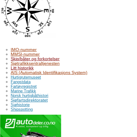
IMO-nummer
MMSI-nummer
Skip/båter og forkortelser
Sjøtrafikksentraltjenesten
Litt historikk
AIS (Automatisk Identifikasjons System)
Hurtigrutemuseet
Fangstdata
Fartøyregistret
Marine Trafikk
Norsk hurtigbåthistori
Sjøfartsdirektoratet
Sjøhistorie
Shipspotting