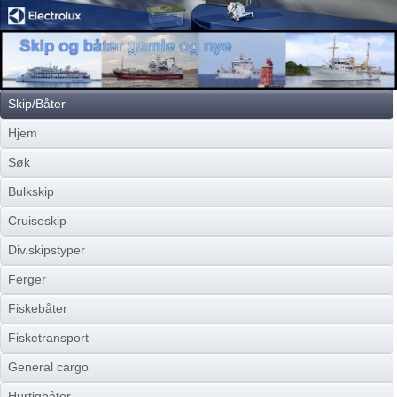
Skip/Båter
Hjem
Søk
Bulkskip
Cruiseskip
Div.skipstyper
Ferger
Fiskebåter
Fisketransport
General cargo
Hurtigbåter