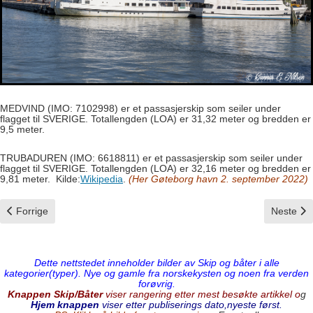
MEDVIND (IMO: 7102998) er et passasjerskip som seiler under
flagget til SVERIGE. Totallengden (LOA) er 31,32 meter og bredden er
9,5 meter.
TRUBADUREN (IMO: 6618811) er et passasjerskip som seiler under
flagget til SVERIGE. Totallengden (LOA) er 32,16 meter og bredden er
9,81 meter. Kilde:
Wikipedia
.
(Her Gøteborg havn 2. september 2022)
Forrige artikkel: Trondenes
Neste art
Forrige
Neste
Dette nettstedet inneholder bilder av Skip og båter i alle
kategorier(typer). Nye og gamle fra norskekysten og noen fra verden
forøvrig.
Knappen Skip/Båter
viser rangering etter mest besøkte artikkel o
g
Hjem knappen
viser etter publiserings dato,nyeste først.