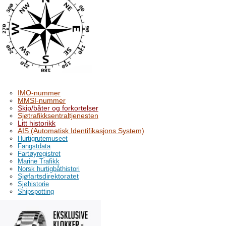
IMO-nummer
MMSI-nummer
Skip/båter og forkortelser
Sjøtrafikksentraltjenesten
Litt historikk
AIS (Automatisk Identifikasjons System)
Hurtigrutemuseet
Fangstdata
Fartøyregistret
Marine Trafikk
Norsk hurtigbåthistori
Sjøfartsdirektoratet
Sjøhistorie
Shipspotting