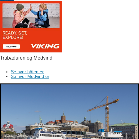
Trubaduren og Medvind
Se hvor båten er
Se hvor Medvind er