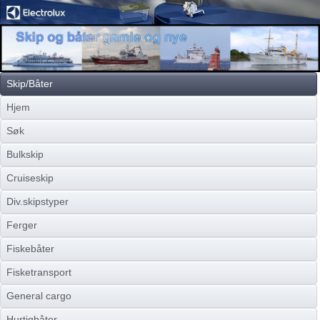
Skip/Båter
Hjem
Søk
Bulkskip
Cruiseskip
Div.skipstyper
Ferger
Fiskebåter
Fisketransport
General cargo
Hurtigbåter