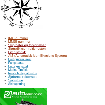
IMO-nummer
MMSI-nummer
Skip/båter og forkortelser
Sjøtrafikksentraltjenesten
Litt historikk
AIS (Automatisk Identifikasjons System)
Hurtigrutemuseet
Fangstdata
Fartøyregistret
Marine Trafikk
Norsk hurtigbåthistori
Sjøfartsdirektoratet
Sjøhistorie
Shipspotting