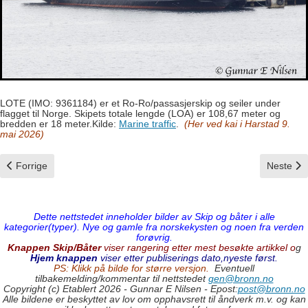
LOTE (IMO: 9361184) er et Ro-Ro/passasjerskip og seiler under
flagget til Norge. Skipets totale lengde (LOA) er 108,67 meter og
bredden er 18 meter.Kilde:
Marine traffic
.
(Her ved kai i Harstad 9.
mai 2026)
Forrige artikkel: Lofotferje I
Neste art
Forrige
Neste
Dette nettstedet inneholder bilder av Skip og båter i alle
kategorier(typer). Nye og gamle fra norskekysten og noen fra verden
forøvrig.
Knappen Skip/Båter
viser rangering etter mest besøkte artikkel o
g
Hjem knappen
viser etter publiserings dato,nyeste først.
PS: Klikk på bilde for større versjon.
Eventuell
tilbakemelding/kommentar til nettstedet
gen@bronn.no
Copyright (c) Etablert 2026 - Gunnar E Nilsen - Epost:
post@bronn.no
Alle bildene er beskyttet av lov om opphavsrett til åndverk m.v. og kan