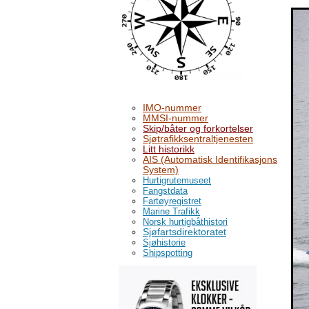
IMO-nummer
MMSI-nummer
Skip/båter og forkortelser
Sjøtrafikksentraltjenesten
Litt historikk
AIS (Automatisk Identifikasjons
System)
Hurtigrutemuseet
Fangstdata
Fartøyregistret
Marine Trafikk
Norsk hurtigbåthistori
Sjøfartsdirektoratet
Sjøhistorie
Shipspotting