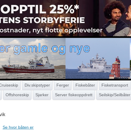
Cruiseskip
Div.skipstyper
Ferger
Fiskebåter
Fisketransport
Offshoreskip
Sjarker
Server fiskeoppdrett
Seilskip/Seilbåter
vik
Se hvor båten er