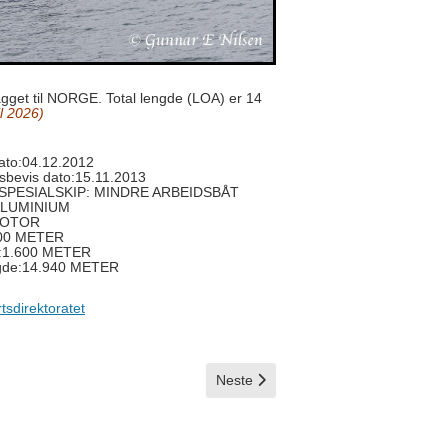
gget til NORGE. Total lengde (LOA) er 14
l 2026)
to:04.12.2012
tsbevis dato:15.11.2013
e:SPESIALSKIP: MINDRE ARBEIDSBÅT
 ALUMINIUM
:MOTOR
500 METER
:1.600 METER
ngde:14.940 METER
rtsdirektoratet
Neste artikkel: Sønderborg
Neste