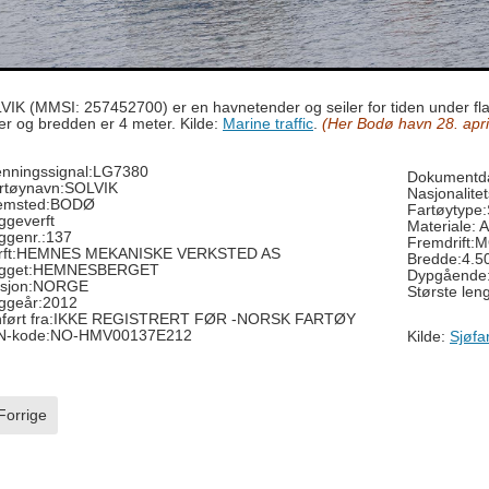
VIK (MMSI: 257452700) er en havnetender og seiler for tiden under fla
er og bredden er 4 meter. Kilde:
Marine traffic
.
(Her Bodø havn 28. apri
enningssignal:LG7380
Dokumentda
rtøynavn:SOLVIK
Nasjonalite
emsted:BODØ
Fartøytyp
ggeverft
Materiale:
ggenr.:137
Fremdrift
rft:HEMNES MEKANISKE VERKSTED AS
Bredde:4.
gget:HEMNESBERGET
Dypgående
sjon:NORGE
Største le
ggeår:2012
nført fra:IKKE REGISTRERT FØR -NORSK FARTØY
N-kode:NO-HMV00137E212
Kilde:
Sjøfa
rrige artikkel: Silver Firda
Forrige