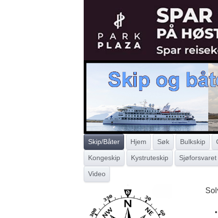
Skip/Båter
Hjem
Søk
Bulkskip
Kongeskip
Kystruteskip
Sjøforsvaret
Video
Sol