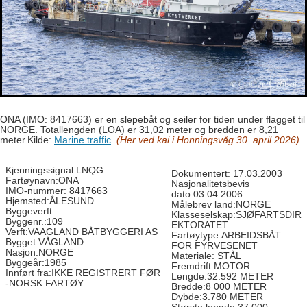
ONA (IMO: 8417663) er en slepebåt og seiler for tiden under flagget til
NORGE. Totallengden (LOA) er 31,02 meter og bredden er 8,21
meter.Kilde:
Marine traffic
.
(Her ved kai i Honningsvåg 30. april 2026)
Kjenningssignal:LNQG
Dokumentert: 17.03.2003
Fartøynavn:ONA
Nasjonalitetsbevis
IMO-nummer: 8417663
dato:03.04.2006
Hjemsted:ÅLESUND
Målebrev land:NORGE
Byggeverft
Klasseselskap:SJØFARTSDIR
Byggenr.:109
EKTORATET
Verft:VAAGLAND BÅTBYGGERI AS
Fartøytype:ARBEIDSBÅT
Bygget:VÅGLAND
FOR FYRVESENET
Nasjon:NORGE
Materiale: STÅL
Byggeår:1985
Fremdrift:MOTOR
Innført fra:IKKE REGISTRERT FØR
Lengde:32.592 METER
-NORSK FARTØY
Bredde:8 000 METER
Dybde:3.780 METER