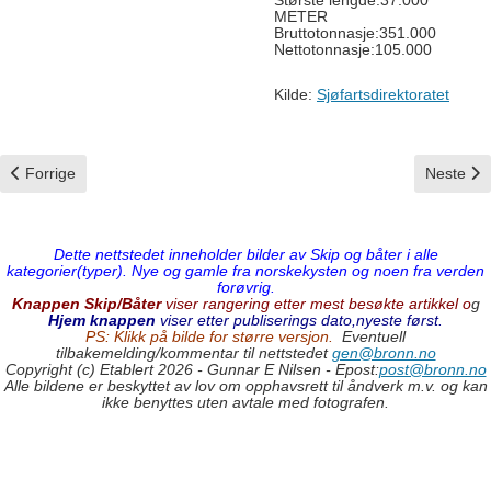
Største lengde:37.000
METER
Bruttotonnasje:351.000
Nettotonnasje:105.000
Kilde:
Sjøfartsdirektoratet
Forrige artikkel: Oceanic Endeavour
Neste art
Forrige
Neste
Dette nettstedet inneholder bilder av Skip og båter i alle
kategorier(typer). Nye og gamle fra norskekysten og noen fra verden
forøvrig.
Knappen Skip/Båter
viser rangering etter mest besøkte artikkel o
g
Hjem knappen
viser etter publiserings dato,nyeste først.
PS: Klikk på bilde for større versjon.
Eventuell
tilbakemelding/kommentar til nettstedet
gen@bronn.no
Copyright (c) Etablert 2026 - Gunnar E Nilsen - Epost:
post@bronn.no
Alle bildene er beskyttet av lov om opphavsrett til åndverk m.v. og kan
ikke benyttes uten avtale med fotografen.