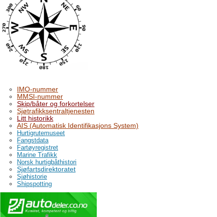
IMO-nummer
MMSI-nummer
Skip/båter og forkortelser
Sjøtrafikksentraltjenesten
Litt historikk
AIS (Automatisk Identifikasjons System)
Hurtigrutemuseet
Fangstdata
Fartøyregistret
Marine Trafikk
Norsk hurtigbåthistori
Sjøfartsdirektoratet
Sjøhistorie
Shipspotting