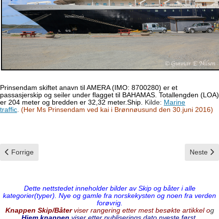
Prinsendam skiftet anavn til AMERA (IMO: 8700280) er et
passasjerskip og seiler under flagget til BAHAMAS. Totallengden (LOA)
er 204 meter og bredden er 32,32 meter.Ship.
Kilde:
Marine
traffic
.
(Her Ms Prinsendam ved kai i Brønnøusund den 30.juni 2016)
Forrige artikkel: Otto Sverdrup
Neste art
Forrige
Neste
Dette nettstedet inneholder bilder av Skip og båter i alle
kategorier(typer). Nye og gamle fra norskekysten og noen fra verden
forøvrig.
Knappen Skip/Båter
viser rangering etter mest besøkte artikkel o
g
Hjem knappen
viser etter publiserings dato,nyeste først.