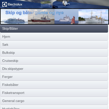
Skip/Båter
Hjem
Søk
Bulkskip
Cruiseskip
Div.skipstyper
Ferger
Fiskebåter
Fisketransport
General cargo
Hurtigbåter