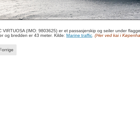
 VIRTUOSA (IMO: 9803625) er et passasjerskip og seiler under flagget
er og bredden er 43 meter. Kilde:
Marine traffic
.
(Her ved kai i Køpenh
rrige artikkel: Mein Schiff 1
Forrige